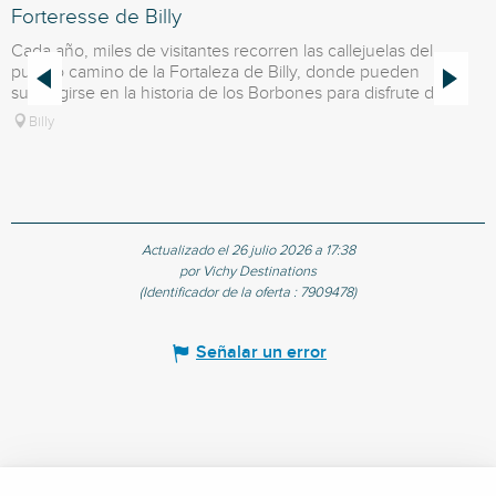
Forteresse de Billy
O
Cada año, miles de visitantes recorren las callejuelas del
pueblo camino de la Fortaleza de Billy, donde pueden
sumergirse en la historia de los Borbones para disfrute de...
Billy
Actualizado el 26 julio 2026 a 17:38
por Vichy Destinations
(Identificador de la oferta :
7909478
)
Señalar un error