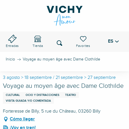
Aller
au
PASO DE VICHY
contenu
principal
ES
Voir les favoris
Buscar
Entradas
Tienda
Inicio
Voyage au moyen âge avec Dame Clothilde
3 agosto > 18 septiembre / 21 septiembre > 27 septiembre
Voyage au moyen âge avec Dame Clothilde
CULTURAL
OCIO Y DISTRACCIONES
TEATRO
VISITA GUIADA Y/O COMENTADA
Forteresse de Billy, 5 rue du Château, 03260 Billy
Cómo llegar
¡Voy en tren!