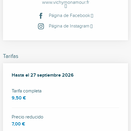
www.vichymonamour.fr
Página de Facebook
Página de Instagram
Tarifas
Desde
Hasta el
22 julio 2026
27 septiembre 2026
hasta
27 septiembre 2026
Tarifa completa
9,50 €
Precio reducido
7,00 €