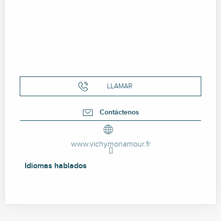
LLAMAR
Contáctenos
www.vichymonamour.fr
Idiomas hablados
Idiomas hablados