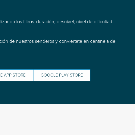
izando los filtros: duración, desnivel, nivel de dificultad
cción de nuestros senderos y conviértete en centinela de
E APP STORE
GOOGLE PLAY STORE