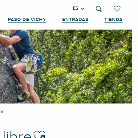
ES
Buscar
Voir les favo
PASO DE VICHY
ENTRADAS
TIENDA
re
Ajouter aux favoris
libre