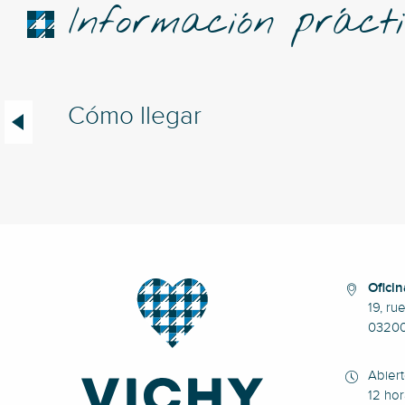
Información práct
Cómo llegar
Oficin
19, ru
0320
Abier
12 hor