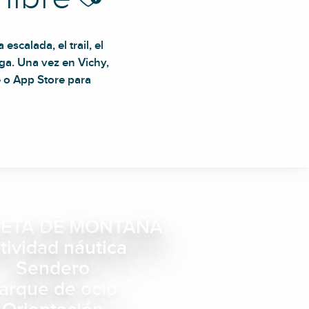
escalada, el trail, el
ga. Una vez en Vichy,
 o App Store para
LETA DE MONTAÑA
tividad náutica
Sendero
arque de ocio