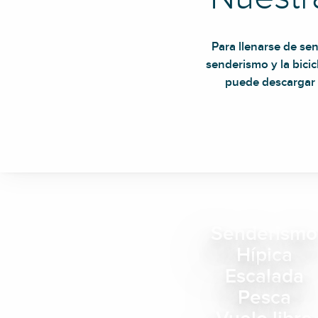
Para llenarse de sens
senderismo y la bici
puede descargar 
Senderismo
Hípica
Escalada
Pesca