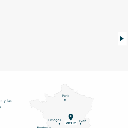
Nuest
Paris
s y los
.
Limoges
Lyon
VICHY
Bordeaux