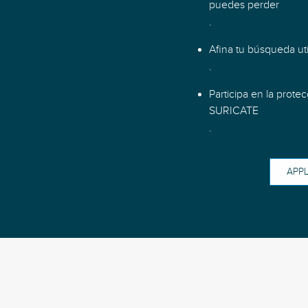
puedes perder
.
Afina tu búsqueda util
.
Participa en la prote
SURICATE
.
APPL