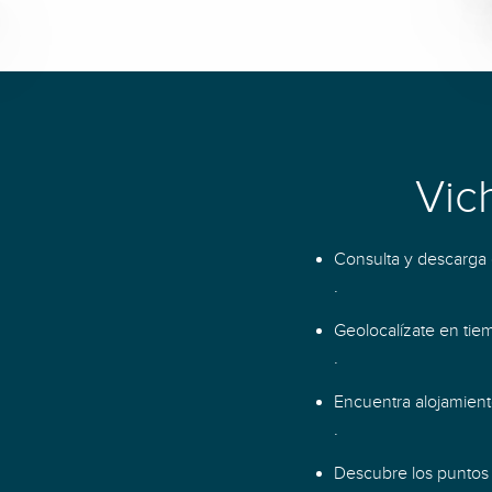
Vic
Consulta y descarga g
.
Geolocalízate en tie
.
Encuentra alojamiento
.
Descubre los puntos d