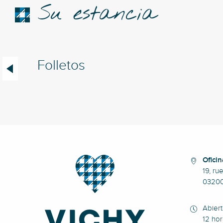
Su estancia
Folletos
Oficin
19, ru
0320
Abier
12 hor