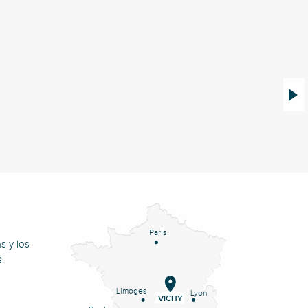
Perma
Paris
s y los
.
Limoges
Lyon
VICHY