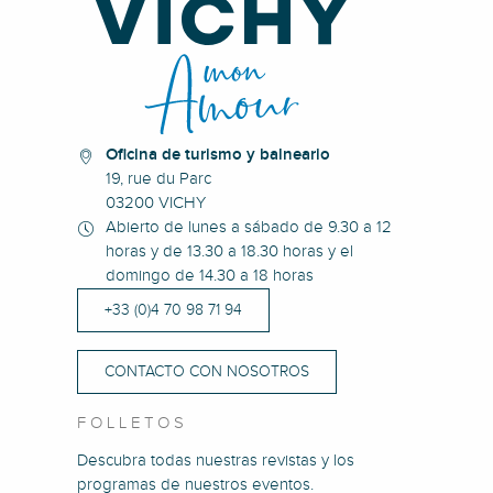
JEP 2026 - Visite guidée du Prieuré
Visite guidée : "Dans les pas de Francis Chigot à Vichy, de l'Art
Visite guidée : "Les dessous coquins d'une cure à Vichy"
Visite guidée : "Vichy, Capitale de l'Etat français 40/44"
Oficina de turismo y balneario
19, rue du Parc
03200 VICHY
Abierto de lunes a sábado de 9.30 a 12
horas y de 13.30 a 18.30 horas y el
domingo de 14.30 a 18 horas
+33 (0)4 70 98 71 94
CONTACTO CON NOSOTROS
FOLLETOS
Descubra todas nuestras revistas y los
programas de nuestros eventos.