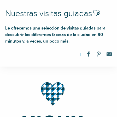
Ajouter aux f
Nuestras visitas guiadas
Le ofrecemos una selección de visitas guiadas para
descubrir las diferentes facetas de la ciudad en 90
minutos y, a veces, un poco más.
Visites guidées des Nouvelles expositions 2026
Visite Guidée "La Résistance à Vichy"
Visite guidée • Souterrains de Cusset
Visite guidée l'invincible Billy
Visite guidée : "Second Empire, Belle Époque, Âge d'Or de Vic
Visite guidée : "La Mairie et son quartier"
Visite guidée "Palaces et Grands Hôtels de Vichy"
Visite guidée : "Quartier du Vieux Vichy"