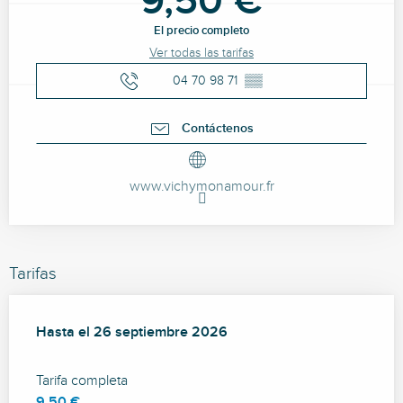
9,50 €
El precio completo
Ver todas las tarifas
04 70 98 71
▒▒
Contáctenos
www.vichymonamour.fr
Tarifas
Desde
Hasta el
29 julio 2026
26 septiembre 2026
hasta
26 septiembre 2026
Tarifa completa
9,50 €