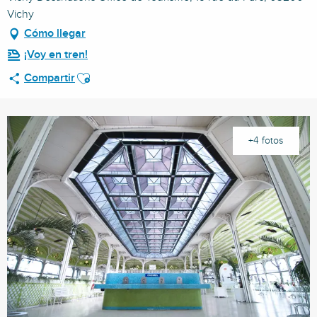
Vichy
Cómo llegar
¡Voy en tren!
Ajouter aux favoris
Compartir
+4 fotos