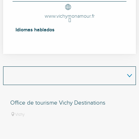
www.vichymonamour.fr
Idiomas hablados
Idiomas hablados
Office de tourisme Vichy Destinations
Vichy