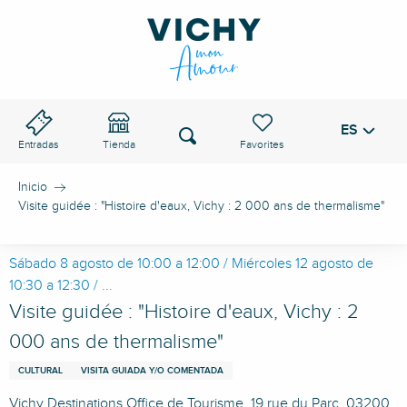
Aller
au
PASO DE VICHY
contenu
principal
ES
Voir les favoris
Buscar
Entradas
Tienda
Inicio
Visite guidée : "Histoire d'eaux, Vichy : 2 000 ans de thermalisme"
Sábado 8 agosto de 10:00 a 12:00 / Miércoles 12 agosto de
10:30 a 12:30 / ...
Visite guidée : "Histoire d'eaux, Vichy : 2
000 ans de thermalisme"
CULTURAL
VISITA GUIADA Y/O COMENTADA
Vichy Destinations Office de Tourisme, 19 rue du Parc, 03200