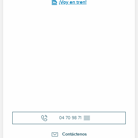
¡Voy en tren!
04 70 98 71
▒▒
Contáctenos