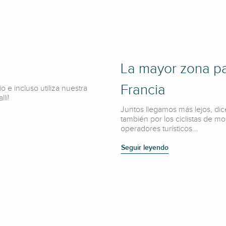
lugar de m
Seguir le
La mayor zona pa
Francia
 e incluso utiliza nuestra
lí!
Juntos llegamos más lejos, dic
también por los ciclistas de m
operadores turísticos...
Seguir leyendo