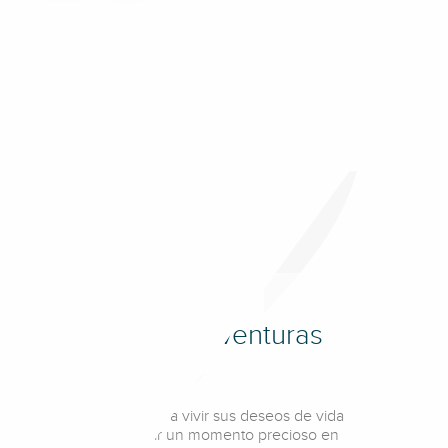
da
lidades para montar a
. Explore más de 400
hada belleza.
rritorio XXL para aventuras
 territorio oxigenante para vivir sus deseos de vida
ibre? Tú que prefieres vivir un momento precioso en