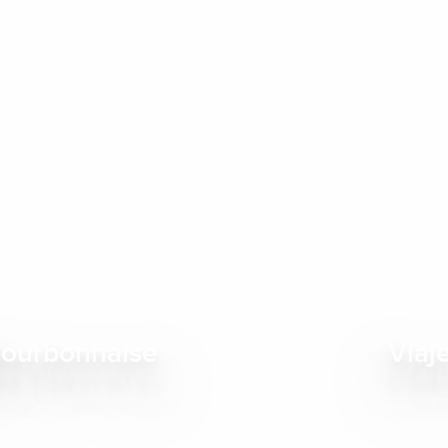
PASAR LA NOCHE EN LA MONTAÑA
n de semana insólito ll
manjares
 hartos de los hoteles de cadena y de su ambiente aséptico,
Vichy, en las alturas de la montaña Bourbonnaise. Vaya a de
pequeños restaurantes, sus excursiones… imposible descubrir
 que ¿por qué no vivir unos momentos suspendidos en el ve
Bourbonnaise
Viaj