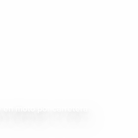
eno de
 haga una parada en
scubrir sus pueblos,
lo todo en un día,
rde?
e en moto por carretera