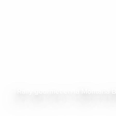
Un fi
Para los que estén
los alrededores de 
sus bosques, sus 
así
Rally gourmet en la Montaña 