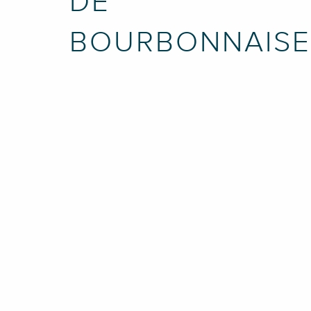
DE
BOURBONNAISE
Inicio
La montaña Bourb