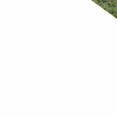
Descubra
El deseo de la montaña
Escapada a las montañas de Bo
onnaise es el punto más alto de la región de Allier y se e
pendientes hacia las llanuras del Loira y el Puy de Dôme.
Ajouter aux favoris