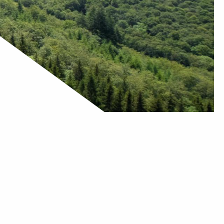
urbonnaise
xtiende en suaves