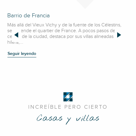
Barrio de Francia
Cal
Más allá del Vieux Vichy y de la fuente de los Célestins,
Tam
se extiende el quartier de France. A pocos pasos del
com
centro de la ciudad, destaca por sus villas alineadas en
bue
hilera,...
com
Seguir leyendo
Seg
INCREÍBLE PERO CIERTO
Casas y villas