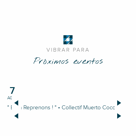
VIBRAR PARA
Próximos eventos
7
AGO.
AGO
" Bien Reprenons ! " • Collectif Muerto Coco
So