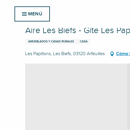
Aller
Inicio
Aire Les Biefs - Gite Les Papillons
au
MENÚ
contenu
principal
Aire Les Biefs - Gite Les Pap
AMUEBLADOS Y CASAS RURALES
CASA
Les Papillons, Les Biefs, 03120 Arfeuilles
Cómo l