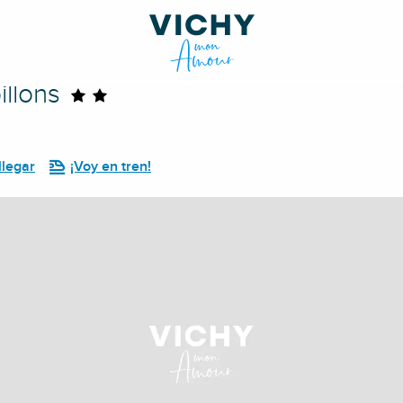
illons
legar
¡Voy en tren!