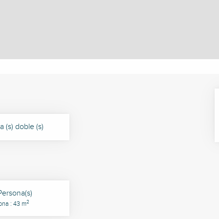
 (s) doble (s)
Persona(s)
2
ona : 43 m