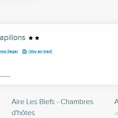
apillons
mo llegar
¡Voy en tren!
Aire Les Biefs - Chambres
A
d'hôtes