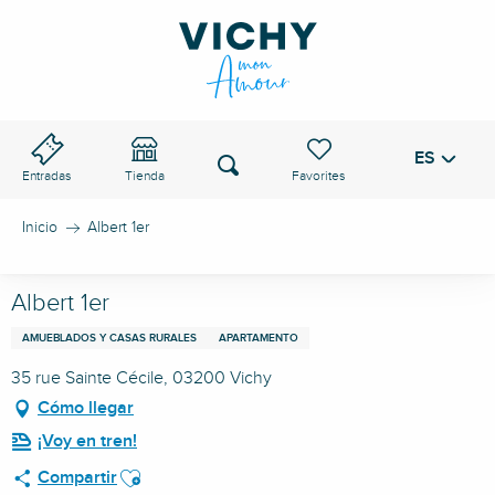
Aller
au
PASO DE VICHY
contenu
principal
ES
Voir les favoris
Buscar
Entradas
Tienda
Inicio
Albert 1er
Albert 1er
AMUEBLADOS Y CASAS RURALES
APARTAMENTO
35 rue Sainte Cécile, 03200 Vichy
Cómo llegar
¡Voy en tren!
Ajouter aux favoris
Compartir