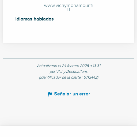
www.vichymonamour.fr
Idiomas hablados
Idiomas hablados
Actualizado el 24 febrero 2026 a 13:31
por Vichy Destinations
(Identificador de la oferta :
5712442
)
Señalar un error