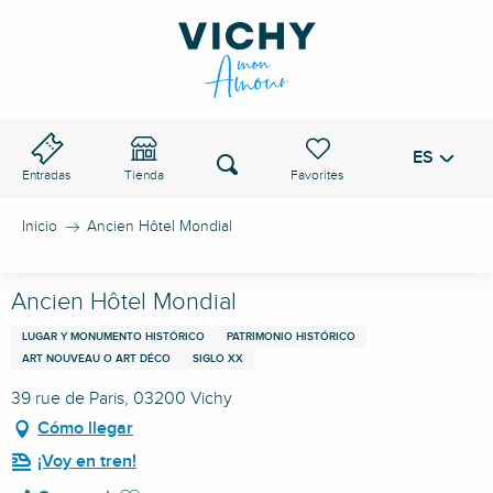
Aller
au
PASO DE VICHY
contenu
principal
ES
Voir les favoris
Buscar
Entradas
Tienda
Inicio
Ancien Hôtel Mondial
Ancien Hôtel Mondial
LUGAR Y MONUMENTO HISTÓRICO
PATRIMONIO HISTÓRICO
ART NOUVEAU O ART DÉCO
SIGLO XX
39 rue de Paris, 03200 Vichy
Cómo llegar
¡Voy en tren!
Ajouter aux favoris