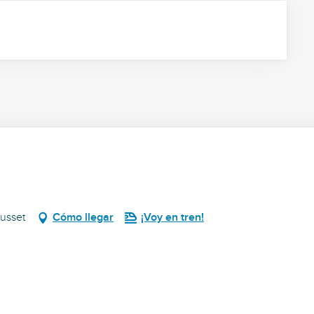
usset
Cómo llegar
¡Voy en tren!