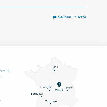
Señalar un error
Paris
s y los
.
Limoges
Lyon
VICHY
Bordeaux
S
Toulouse