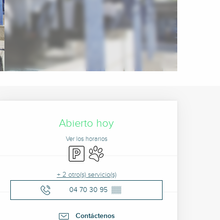
Horarios y datos de cont
Abierto hoy
Ver los horarios
Aparcamiento
Se aceptan animales
+ 2 otro(s) servicio(s)
04 70 30 95
▒▒
Contáctenos