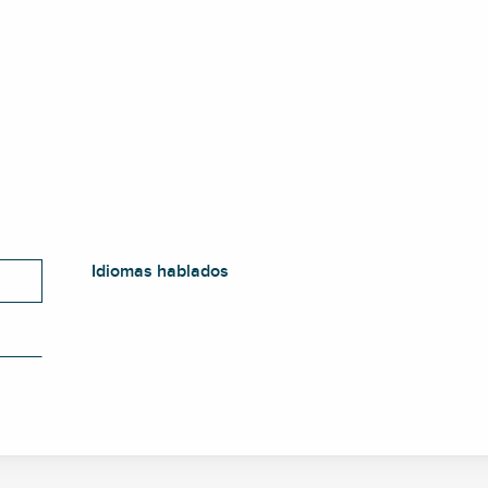
Idiomas hablados
Idiomas hablados