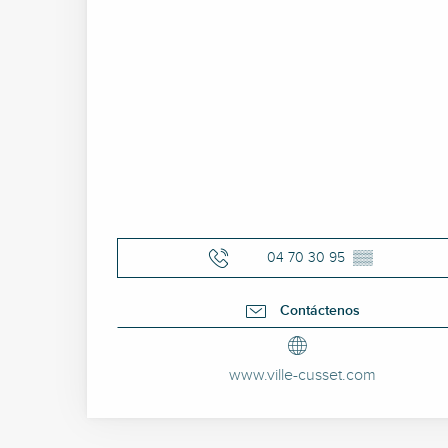
04 70 30 95
▒▒
Contáctenos
www.ville-cusset.com