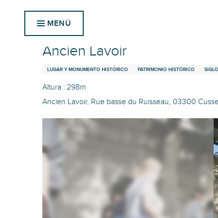
Aller
Inicio
Ancien Lavoir
au
MENÚ
contenu
principal
Ancien Lavoir
LUGAR Y MONUMENTO HISTÓRICO
PATRIMONIO HISTÓRICO
SIGLO
Altura : 298m
Ancien Lavoir, Rue basse du Ruisseau, 03300 Cusse