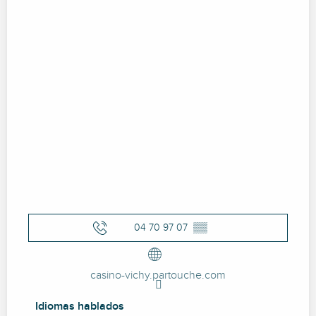
04 70 97 07
▒▒
casino-vichy.partouche.com
Idiomas hablados
Idiomas hablados