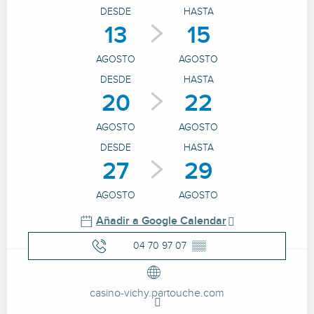
Horarios y datos de contacto
DESDE
HASTA
13
15
AGOSTO
AGOSTO
DESDE
HASTA
20
22
AGOSTO
AGOSTO
DESDE
HASTA
27
29
AGOSTO
AGOSTO
Añadir a Google Calendar
04 70 97 07
▒▒
casino-vichy.partouche.com