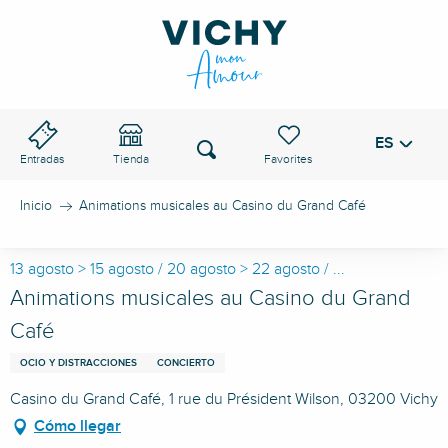
Aller
au
PASO DE VICHY
contenu
principal
ES
Voir les favoris
Buscar
Entradas
Tienda
Inicio
Animations musicales au Casino du Grand Café
13 agosto > 15 agosto / 20 agosto > 22 agosto / ...
Animations musicales au Casino du Grand
Café
OCIO Y DISTRACCIONES
CONCIERTO
Casino du Grand Café, 1 rue du Président Wilson, 03200 Vichy
Cómo llegar