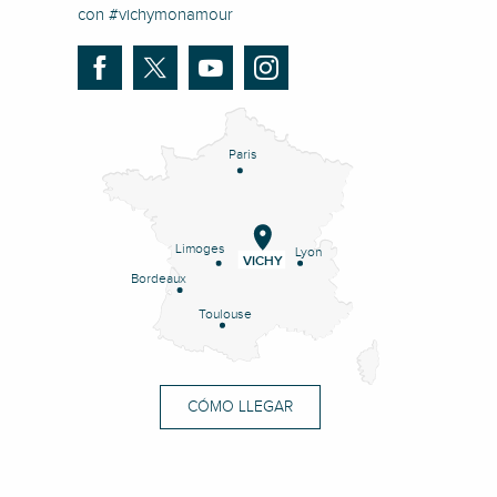
con #vichymonamour
Paris
Limoges
Lyon
VICHY
Bordeaux
Toulouse
CÓMO LLEGAR