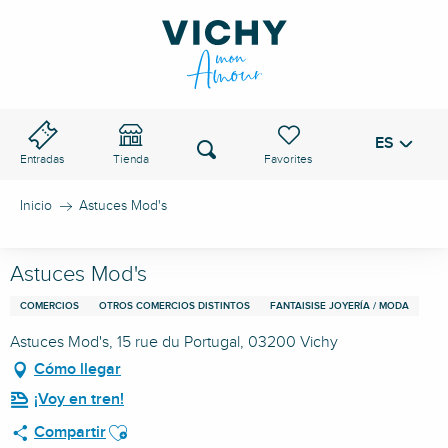
Aller
au
PASO DE VICHY
contenu
principal
ES
Voir les favoris
Buscar
Entradas
Tienda
Inicio
Astuces Mod's
Astuces Mod's
COMERCIOS
OTROS COMERCIOS DISTINTOS
FANTAISISE JOYERÍA / MODA
Astuces Mod's, 15 rue du Portugal, 03200 Vichy
Cómo llegar
¡Voy en tren!
Ajouter aux favoris
Compartir