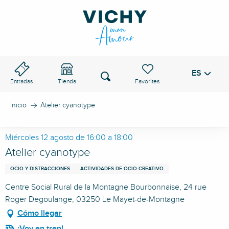
Aller
au
PASO DE VICHY
contenu
principal
ES
Voir les favoris
Buscar
Entradas
Tienda
Inicio
Atelier cyanotype
Miércoles 12 agosto de 16:00 a 18:00
Atelier cyanotype
OCIO Y DISTRACCIONES
ACTIVIDADES DE OCIO CREATIVO
Centre Social Rural de la Montagne Bourbonnaise, 24 rue
Roger Degoulange, 03250 Le Mayet-de-Montagne
Cómo llegar
¡Voy en tren!