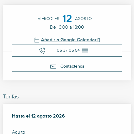
Horarios y datos de contacto
12
MIÉRCOLES
AGOSTO
De 16:00 a 18:00
Añadir a Google Calendar
06 37 06 54
▒▒
Contáctenos
Tarifas
Desde
Hasta el
8 julio 2026
12 agosto 2026
hasta
12 agosto 2026
Adulto