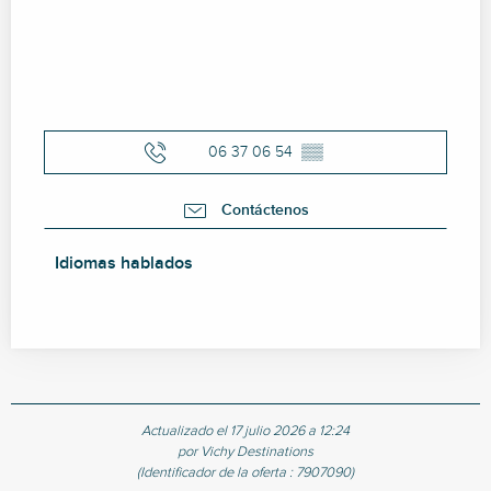
06 37 06 54
▒▒
Contáctenos
Idiomas hablados
Idiomas hablados
Actualizado el 17 julio 2026 a 12:24
por Vichy Destinations
(Identificador de la oferta :
7907090
)