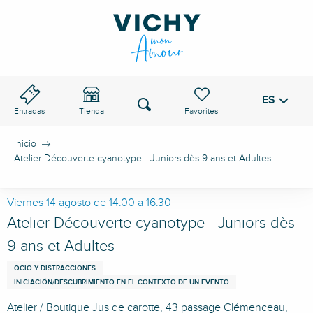
Aller
au
PASO DE VICHY
contenu
principal
ES
Voir les favoris
Buscar
Entradas
Tienda
Inicio
Atelier Découverte cyanotype - Juniors dès 9 ans et Adultes
Viernes 14 agosto de 14:00 a 16:30
Atelier Découverte cyanotype - Juniors dès
9 ans et Adultes
OCIO Y DISTRACCIONES
INICIACIÓN/DESCUBRIMIENTO EN EL CONTEXTO DE UN EVENTO
Atelier / Boutique Jus de carotte, 43 passage Clémenceau,