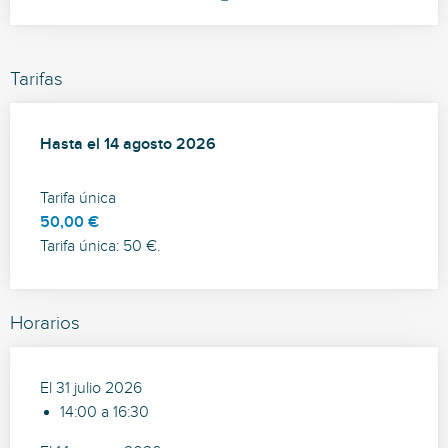
Tarifas
Desde
Hasta el
18 julio 2026
14 agosto 2026
hasta
14 agosto 2026
Tarifa única
50,00 €
Tarifa única: 50 €.
Horarios
El 31 julio 2026
14:00 a 16:30