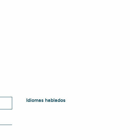
Idiomas hablados
Idiomas hablados