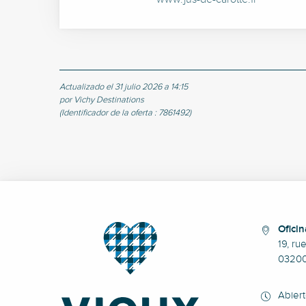
Actualizado el 31 julio 2026 a 14:15
por Vichy Destinations
(Identificador de la oferta :
7861492
)
Oficin
19, ru
0320
Abier