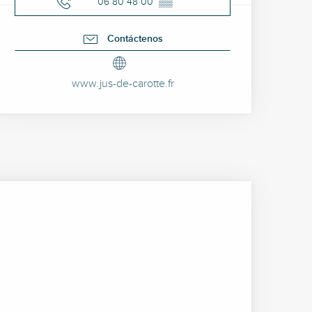
06 80 48 00
▒▒
Contáctenos
www.jus-de-carotte.fr