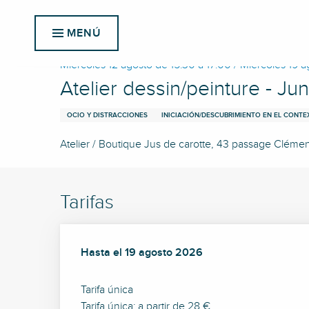
Aller
Inicio
Atelier dessin/peinture - Juniors de 7 à 13 ans
au
MENÚ
contenu
principal
Miércoles 12 agosto de 15:30 a 17:00 / Miércoles 19 a
Atelier dessin/peinture - Jun
OCIO Y DISTRACCIONES
INICIACIÓN/DESCUBRIMIENTO EN EL CONT
Atelier / Boutique Jus de carotte, 43 passage Clém
Tarifas
Desde
Hasta el
22 julio 2026
19 agosto 2026
hasta
19 agosto 2026
Tarifa única
Tarifa única: a partir de 28 €.