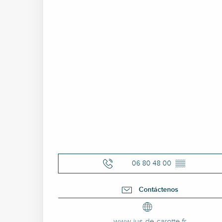
06 80 48 00
▒▒
Contáctenos
www.jus-de-carotte.fr