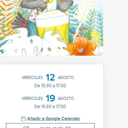
Horarios y datos de cont
12
MIÉRCOLES
AGOSTO
De 15:30 a 17:00
19
MIÉRCOLES
AGOSTO
De 15:30 a 17:00
Añadir a Google Calendar