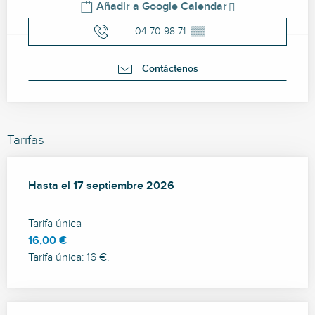
Añadir a Google Calendar
04 70 98 71
▒▒
Contáctenos
Tarifas
Desde
Hasta el
22 julio 2026
17 septiembre 2026
hasta
17 septiembre 2026
Tarifa única
16,00 €
Tarifa única: 16 €.