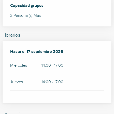
Capacidad grupos
Capacidad grupos
2 Persona (s) Max
Horarios
Del
Hasta el
22 julio 2026
17 septiembre 2026
al
17 septiembre 2026
Miércoles
14:00 - 17:00
Jueves
14:00 - 17:00