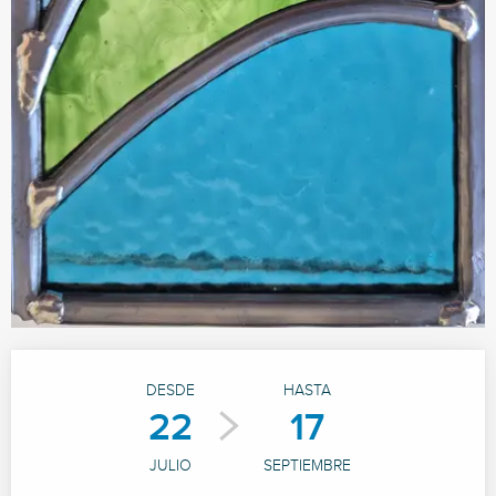
Horarios y datos de contacto
DESDE
HASTA
22
17
JULIO
SEPTIEMBRE