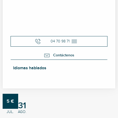
04 70 98 71
▒▒
Contáctenos
Idiomas hablados
Idiomas hablados
5
€
1
31
JUL.
AGO.