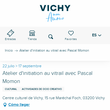
Aller
au
PASO DE VICHY
contenu
principal
ES
Voir les favoris
Buscar
Entradas
Tienda
Inicio
Atelier d'initiation au vitrail avec Pascal Momon
22 julio > 17 septiembre
Atelier d'initiation au vitrail avec Pascal
Momon
CULTURAL
ACTIVIDADES DE OCIO CREATIVO
Centre culturel de Vichy, 15 rue Maréchal Foch, 03200 Vichy
Cómo llegar