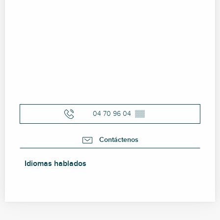
04 70 96 04
▒▒
Contáctenos
Idiomas hablados
Idiomas hablados