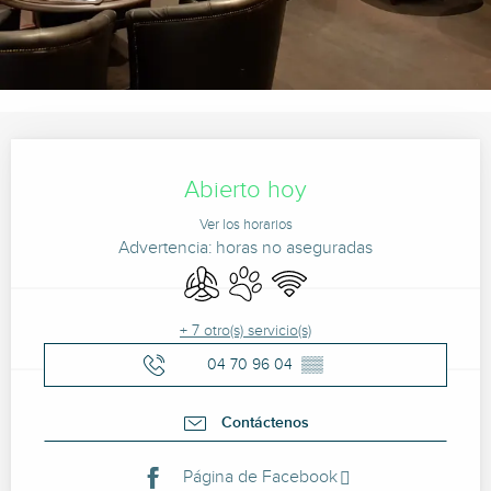
Horarios y datos de contacto
Abierto hoy
Ver los horarios
Advertencia: horas no aseguradas
Aire Acondicionado
Se aceptan animales
Wifi
+ 7 otro(s) servicio(s)
04 70 96 04
▒▒
Contáctenos
Página de Facebook