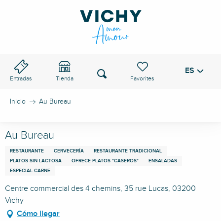
Aller
au
PASO DE VICHY
contenu
principal
ES
Voir les favoris
Buscar
Entradas
Tienda
Inicio
Au Bureau
Au Bureau
RESTAURANTE
CERVECERÍA
RESTAURANTE TRADICIONAL
PLATOS SIN LACTOSA
OFRECE PLATOS "CASEROS"
ENSALADAS
ESPECIAL CARNE
Centre commercial des 4 chemins, 35 rue Lucas, 03200
Vichy
Cómo llegar