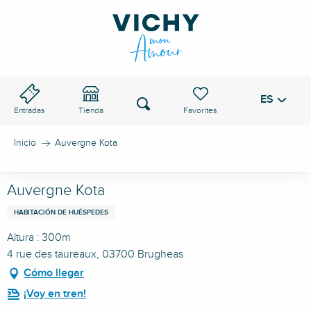
Aller
au
PASO DE VICHY
contenu
principal
ES
Voir les favoris
Buscar
Entradas
Tienda
Inicio
Auvergne Kota
Auvergne Kota
HABITACIÓN DE HUÉSPEDES
Altura : 300m
4 rue des taureaux, 03700 Brugheas
Cómo llegar
¡Voy en tren!