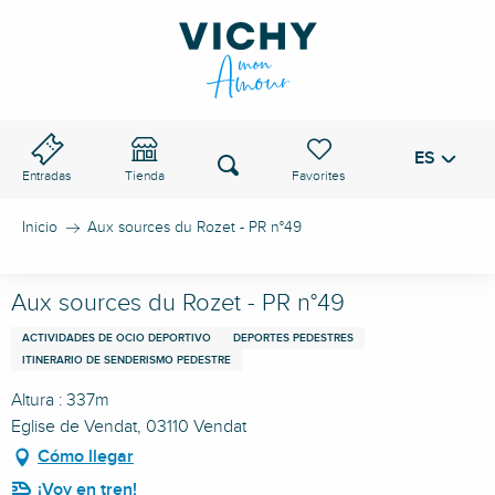
Aller
au
PASO DE VICHY
contenu
principal
ES
Voir les favoris
Buscar
Entradas
Tienda
Inicio
Aux sources du Rozet - PR n°49
Aux sources du Rozet - PR n°49
ACTIVIDADES DE OCIO DEPORTIVO
DEPORTES PEDESTRES
ITINERARIO DE SENDERISMO PEDESTRE
Altura : 337m
Eglise de Vendat, 03110 Vendat
Cómo llegar
¡Voy en tren!