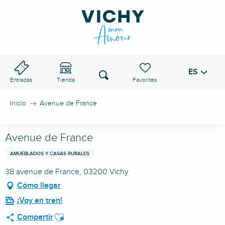
Aller
au
PASO DE VICHY
contenu
principal
ES
Voir les favoris
Buscar
Entradas
Tienda
Inicio
Avenue de France
Avenue de France
AMUEBLADOS Y CASAS RURALES
38 avenue de France, 03200 Vichy
Cómo llegar
¡Voy en tren!
Ajouter aux favoris
Compartir