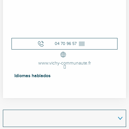
04 70 96 57
▒▒
www.vichy-communaute.fr
Idiomas hablados
Idiomas hablados