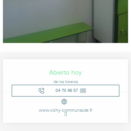
Horarios y datos de contacto
Abierto hoy
Ver los horarios
04 70 96 57
▒▒
www.vichy-communaute.fr