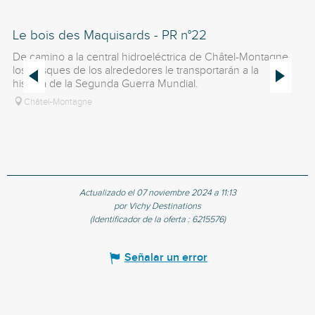
Le bois des Maquisards - PR n°22
Le
De camino a la central hidroeléctrica de Châtel-Montagne,
Co
los bosques de los alrededores le transportarán a la
ig
historia de la Segunda Guerra Mundial.
Be
Châtel-Montagne
Actualizado el 07 noviembre 2024 a 11:13
por Vichy Destinations
(Identificador de la oferta :
6215576
)
Señalar un error