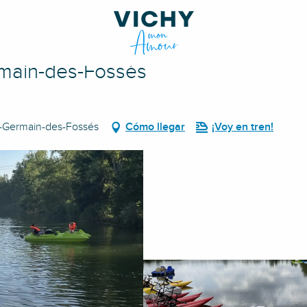
rmain-des-Fossés
nt-Germain-des-Fossés
Cómo llegar
¡Voy en tren!