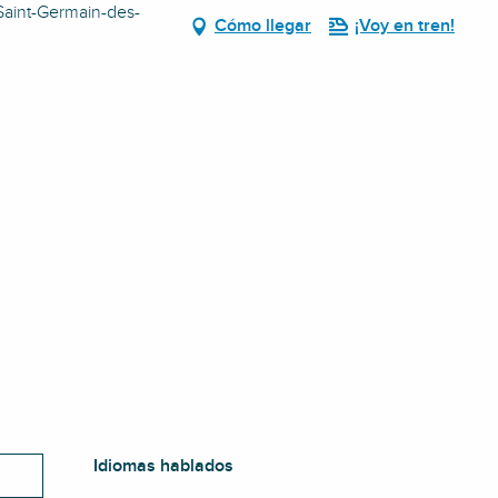
Saint-Germain-des-
Cómo llegar
¡Voy en tren!
Idiomas hablados
Idiomas hablados