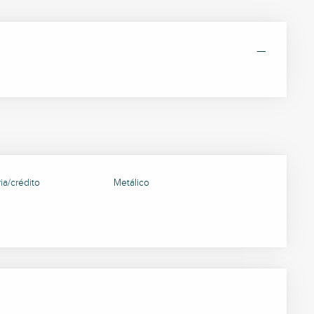
—
ia/crédito
Metálico