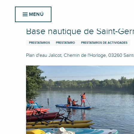
Aller
Inicio
Base nautique de Saint-Germain-des-Fossés
au
MENÚ
contenu
principal
Base nautique de Saint-Ge
PRESTATARIOS
PRESTATARIO
PRESTATARIOS DE ACTIVIDADES
Plan d'eau Jalicot, Chemin de l'Horloge, 03260 Sai