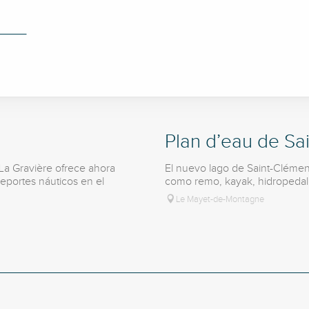
Plan d’eau de Sa
 La Gravière ofrece ahora
El nuevo lago de Saint-Clémen
deportes náuticos en el
como remo, kayak, hidropedal y
Le Mayet-de-Montagne