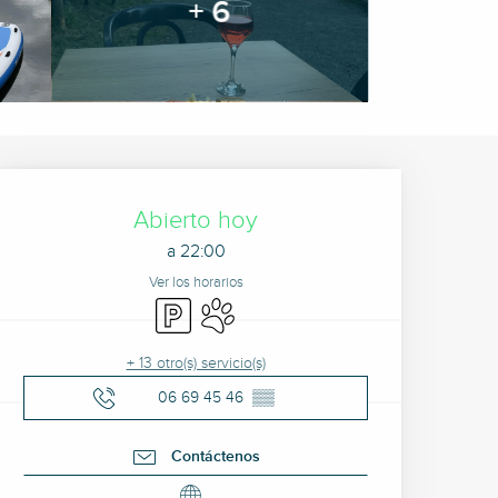
+ 6
Horarios y datos de cont
Abierto hoy
a 22:00
Ver los horarios
Aparcamiento
Se aceptan animales
+ 13 otro(s) servicio(s)
06 69 45 46
▒▒
Contáctenos