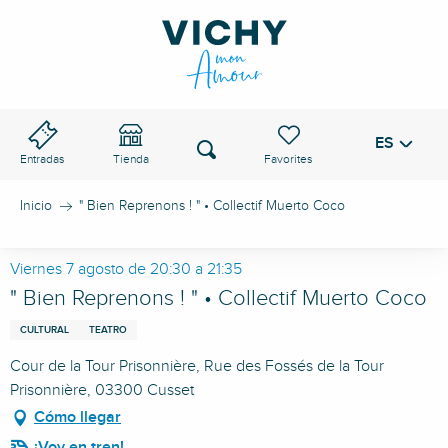
Aller
au
PASO DE VICHY
contenu
principal
ES
Voir les favoris
Buscar
Entradas
Tienda
Inicio
" Bien Reprenons ! " • Collectif Muerto Coco
Viernes 7 agosto de 20:30 a 21:35
" Bien Reprenons ! " • Collectif Muerto Coco
CULTURAL
TEATRO
Cour de la Tour Prisonnière, Rue des Fossés de la Tour
Prisonnière, 03300 Cusset
Cómo llegar
¡Voy en tren!