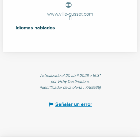
www.ville-cusset.com
Idiomas hablados
Idiomas hablados
Actualizado el 20 abril 2026 a 15:31
por Vichy Destinations
(Identificador de la oferta :
7789538
)
Señalar un error