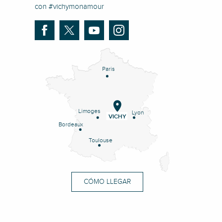
con #vichymonamour
Paris
Limoges
Lyon
VICHY
Bordeaux
Toulouse
CÓMO LLEGAR