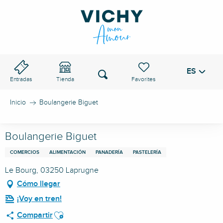
Aller
au
PASO DE VICHY
contenu
principal
ES
Voir les favoris
Buscar
Entradas
Tienda
Inicio
Boulangerie Biguet
Boulangerie Biguet
COMERCIOS
ALIMENTACIÓN
PANADERÍA
PASTELERÍA
Le Bourg, 03250 Laprugne
Cómo llegar
¡Voy en tren!
Ajouter aux favoris
Compartir