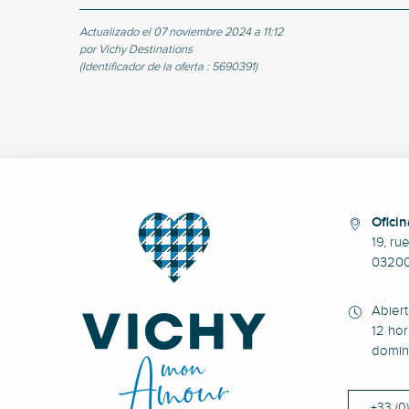
Actualizado el 07 noviembre 2024 a 11:12
por Vichy Destinations
(Identificador de la oferta :
5690391
)
Oficin
19, ru
0320
Abier
12 hor
domin
+33 (0