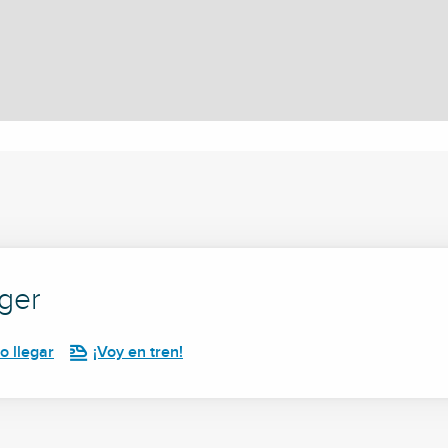
ger
 llegar
¡Voy en tren!