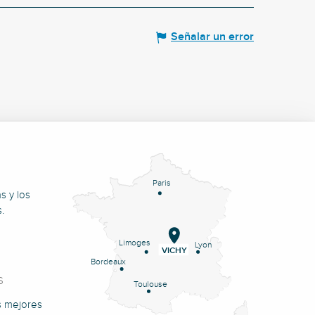
Señalar un error
Paris
s y los
.
Limoges
Lyon
VICHY
Bordeaux
S
Toulouse
s mejores