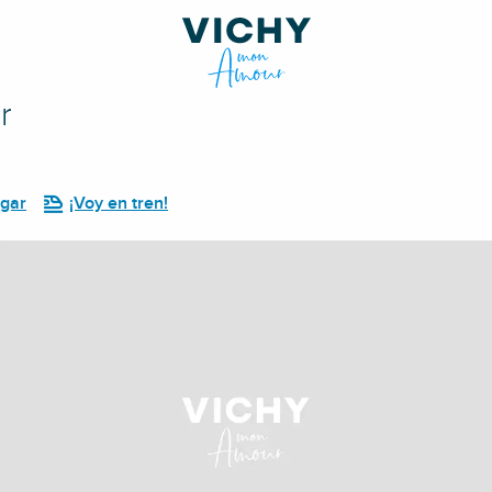
r
egar
¡Voy en tren!