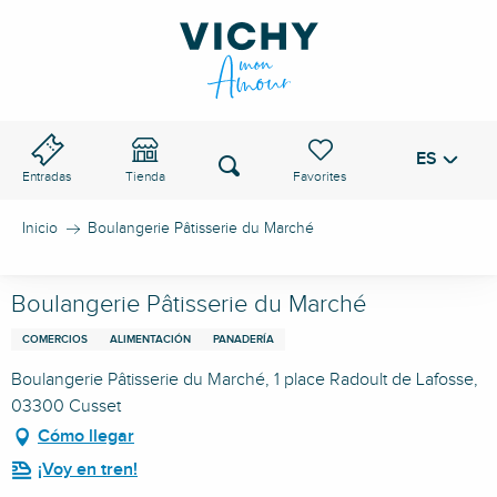
Aller
au
PASO DE VICHY
contenu
principal
ES
Voir les favoris
Buscar
Entradas
Tienda
Inicio
Boulangerie Pâtisserie du Marché
Boulangerie Pâtisserie du Marché
COMERCIOS
ALIMENTACIÓN
PANADERÍA
Boulangerie Pâtisserie du Marché, 1 place Radoult de Lafosse,
03300 Cusset
Cómo llegar
¡Voy en tren!