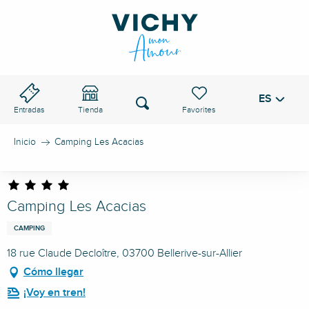
Aller
au
PASO DE VICHY
contenu
principal
ES
Voir les favoris
Buscar
Entradas
Tienda
Inicio
Camping Les Acacias
Camping Les Acacias
CAMPING
18 rue Claude Decloître, 03700 Bellerive-sur-Allier
Cómo llegar
¡Voy en tren!