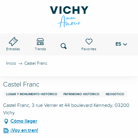
Aller
au
PASO DE VICHY
contenu
principal
ES
Voir les favoris
Buscar
Entradas
Tienda
Inicio
Castel Franc
Castel Franc
LUGAR Y MONUMENTO HISTÓRICO
PATRIMONIO HISTÓRICO
NEOGÓTICO
Castel Franc, 3 rue Verrier et 44 boulevard Kennedy, 03200
Vichy
Cómo llegar
¡Voy en tren!