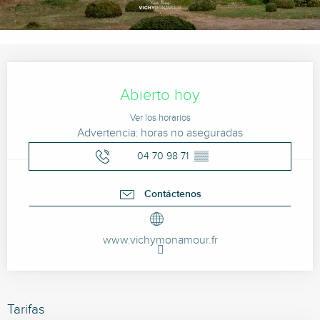
Horarios y datos de contacto
Abierto hoy
Ver los horarios
Advertencia: horas no aseguradas
04 70 98 71
▒▒
Contáctenos
www.vichymonamour.fr
Tarifas