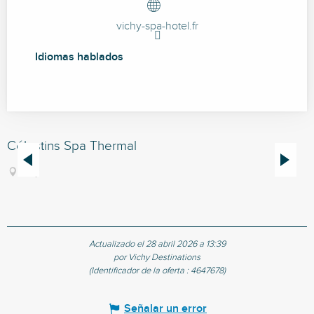
vichy-spa-hotel.fr
Idiomas hablados
Idiomas hablados
Célestins Spa Thermal
L
Vichy
Actualizado el 28 abril 2026 a 13:39
por Vichy Destinations
(Identificador de la oferta :
4647678
)
Señalar un error