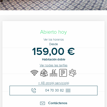
Horarios y datos de contacto
Abierto hoy
Ver los horarios
Desde
159,00 €
Habitación doble
Ver todas las tarifas
Wifi
Aire Acondicionado
Piscina
Aparcamiento
Se aceptan animales
+ 48 otro(s) servicio(s)
04 70 30 82
▒▒
Contáctenos