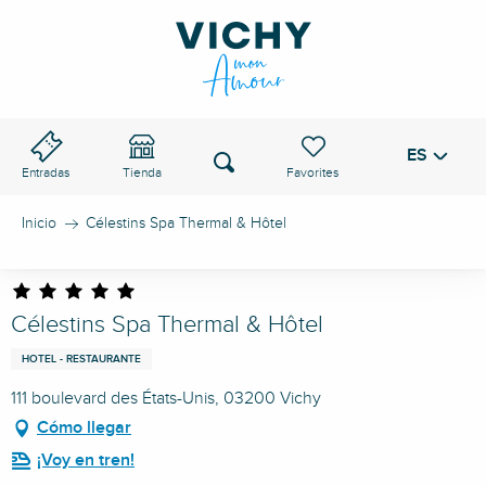
Aller
au
PASO DE VICHY
contenu
principal
ES
Voir les favoris
Buscar
Entradas
Tienda
Inicio
Célestins Spa Thermal & Hôtel
Célestins Spa Thermal & Hôtel
HOTEL - RESTAURANTE
111 boulevard des États-Unis, 03200 Vichy
Cómo llegar
¡Voy en tren!