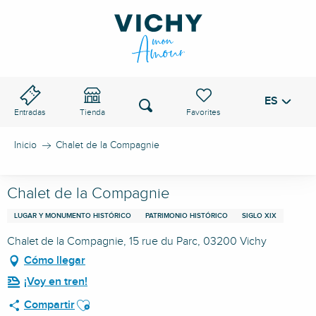
Aller
au
PASO DE VICHY
contenu
principal
ES
Voir les favoris
Buscar
Entradas
Tienda
Inicio
Chalet de la Compagnie
Chalet de la Compagnie
LUGAR Y MONUMENTO HISTÓRICO
PATRIMONIO HISTÓRICO
SIGLO XIX
Chalet de la Compagnie, 15 rue du Parc, 03200 Vichy
Cómo llegar
¡Voy en tren!
Ajouter aux favoris
Compartir