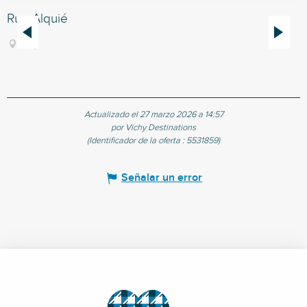
Rue Alquié
H
Vichy
Actualizado el 27 marzo 2026 a 14:57
por Vichy Destinations
(Identificador de la oferta :
5531859
)
Señalar un error