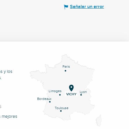
Señalar un error
Paris
s y los
.
Limoges
Lyon
VICHY
Bordeaux
S
Toulouse
s mejores