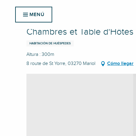
Aller
Inicio
Chambres et Table d'Hôtes Les Breuils
au
MENÚ
contenu
principal
Chambres et Table d'Hôtes 
HABITACIÓN DE HUÉSPEDES
Altura : 300m
8 route de St Yorre, 03270 Mariol
Cómo llegar