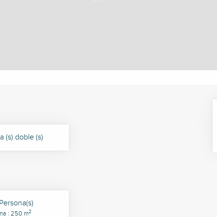
 (s) doble (s)
 Persona(s)
2
na : 250 m