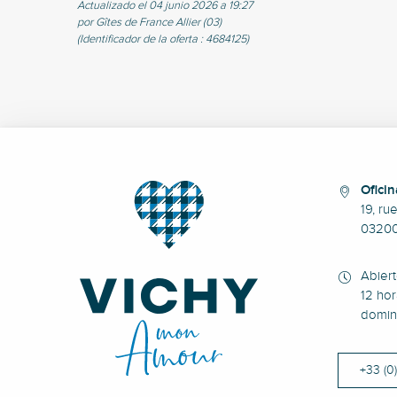
Actualizado el 04 junio 2026 a 19:27
por Gîtes de France Allier (03)
(Identificador de la oferta :
4684125
)
Oficin
19, ru
0320
Abier
12 hor
domin
+33 (0