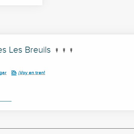
s Les Breuils
gar
¡Voy en tren!