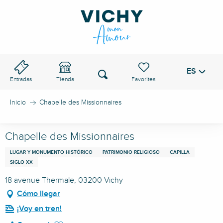
Aller
au
PASO DE VICHY
contenu
principal
ES
Voir les favoris
Buscar
Entradas
Tienda
Inicio
Chapelle des Missionnaires
Chapelle des Missionnaires
LUGAR Y MONUMENTO HISTÓRICO
PATRIMONIO RELIGIOSO
CAPILLA
SIGLO XX
18 avenue Thermale, 03200 Vichy
Cómo llegar
¡Voy en tren!
Ajouter aux favoris