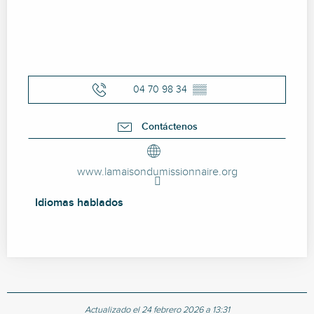
04 70 98 34
▒▒
Contáctenos
www.lamaisondumissionnaire.org
Idiomas hablados
Idiomas hablados
Actualizado el 24 febrero 2026 a 13:31