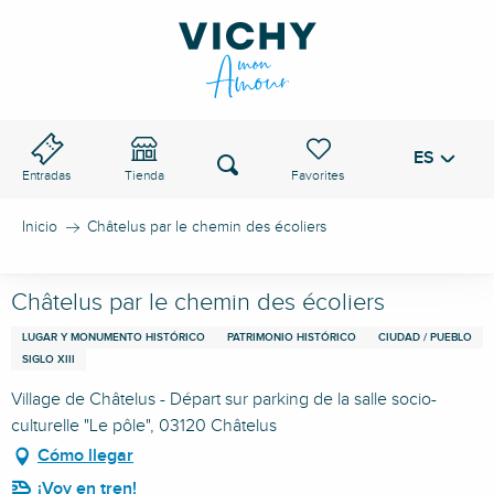
Aller
au
PASO DE VICHY
contenu
principal
ES
Voir les favoris
Buscar
Entradas
Tienda
Inicio
Châtelus par le chemin des écoliers
Châtelus par le chemin des écoliers
LUGAR Y MONUMENTO HISTÓRICO
PATRIMONIO HISTÓRICO
CIUDAD / PUEBLO
SIGLO XIII
Village de Châtelus - Départ sur parking de la salle socio-
culturelle "Le pôle", 03120 Châtelus
Cómo llegar
¡Voy en tren!