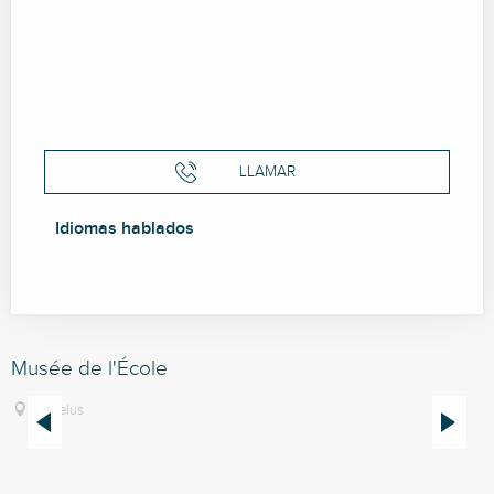
LLAMAR
Idiomas hablados
Idiomas hablados
Musée de l'École
L
A
Châtelus
l