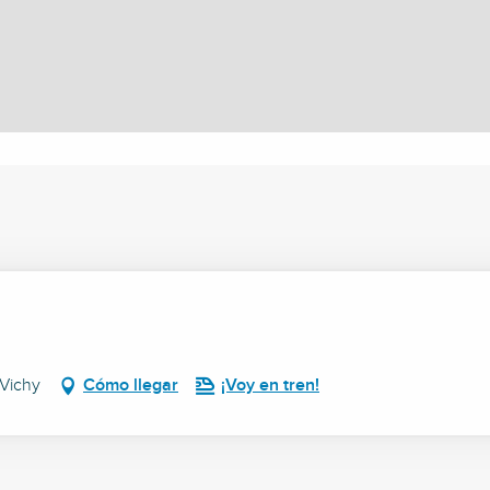
 Vichy
Cómo llegar
¡Voy en tren!