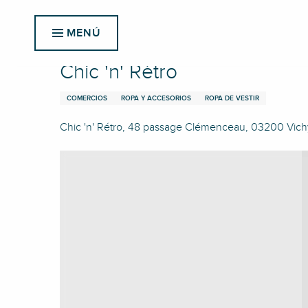
Aller
Inicio
Chic 'n' Rétro
au
MENÚ
contenu
principal
Chic 'n' Rétro
COMERCIOS
ROPA Y ACCESORIOS
ROPA DE VESTIR
Chic 'n' Rétro, 48 passage Clémenceau, 03200 Vich