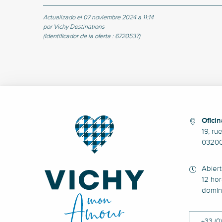
Actualizado el 07 noviembre 2024 a 11:14
por Vichy Destinations
(Identificador de la oferta :
6720537
)
Oficin
19, ru
0320
Abier
12 hor
domin
+33 (0