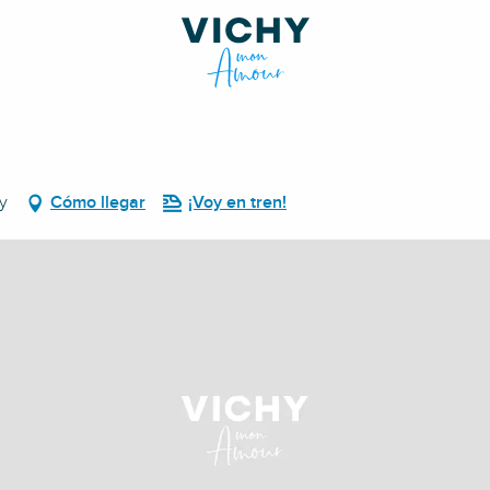
y
Cómo llegar
¡Voy en tren!