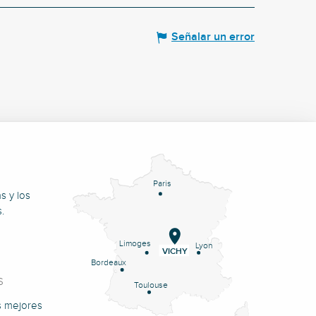
Señalar un error
Paris
s y los
.
Limoges
Lyon
VICHY
Bordeaux
S
Toulouse
s mejores