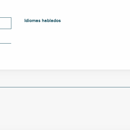
Idiomas hablados
Idiomas hablados