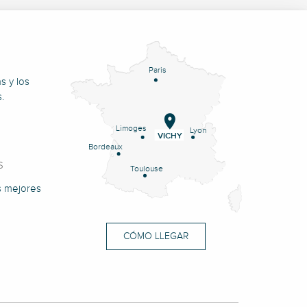
Paris
s y los
.
Limoges
Lyon
VICHY
Bordeaux
S
Toulouse
s mejores
CÓMO LLEGAR