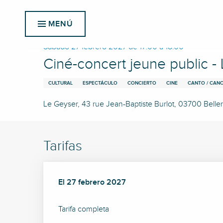
Aller
Inicio
Ciné-concert jeune public - Le dernier jour
au
MENÚ
contenu
principal
Sábado 27 febrero 2027 de 17:00 a 18:00
Ciné-concert jeune public - 
CULTURAL
ESPECTÁCULO
CONCIERTO
CINE
CANTO / CAN
Le Geyser, 43 rue Jean-Baptiste Burlot, 03700 Belleri
Tarifas
El
El
27 febrero 2027
27 febrero 2027
Tarifa completa