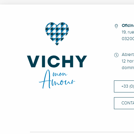
Oficin
19, ru
0320
Abier
12 hor
domin
+33 (0
CONT