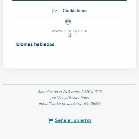
Contáctenos
www.planity.com
Idiomas hablados
Idiomas hablados
Actualizado el 24 febrero 2026 a 17:13
por Vichy Destinations
(Identificador de la oferta :
5440665
)
Señalar un error