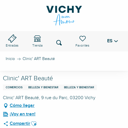
Aller
au
PASO DE VICHY
contenu
principal
ES
Voir les favoris
Buscar
Entradas
Tienda
Inicio
Clinic' ART Beauté
Clinic' ART Beauté
COMERCIOS
BELLEZA Y BIENESTAR
BELLEZA Y BIENESTAR
Clinic' ART Beauté, 9 rue du Parc, 03200 Vichy
Cómo llegar
¡Voy en tren!
Ajouter aux favoris
Compartir