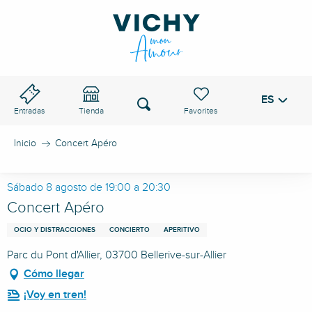
Aller
au
PASO DE VICHY
contenu
principal
ES
Voir les favoris
Buscar
Entradas
Tienda
Inicio
Concert Apéro
Sábado 8 agosto de 19:00 a 20:30
Concert Apéro
OCIO Y DISTRACCIONES
CONCIERTO
APERITIVO
Parc du Pont d'Allier, 03700 Bellerive-sur-Allier
Cómo llegar
¡Voy en tren!