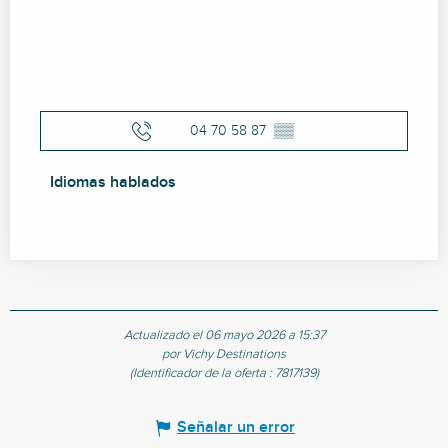
04 70 58 87
▒▒
Idiomas hablados
Idiomas hablados
Actualizado el 06 mayo 2026 a 15:37
por Vichy Destinations
(Identificador de la oferta :
7817139
)
Señalar un error