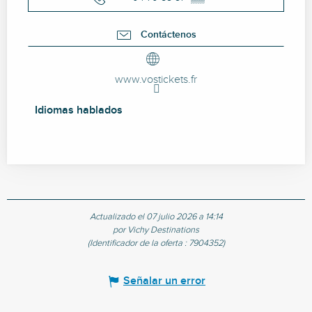
Contáctenos
www.vostickets.fr
Idiomas hablados
Idiomas hablados
Actualizado el 07 julio 2026 a 14:14
por Vichy Destinations
(Identificador de la oferta :
7904352
)
Señalar un error