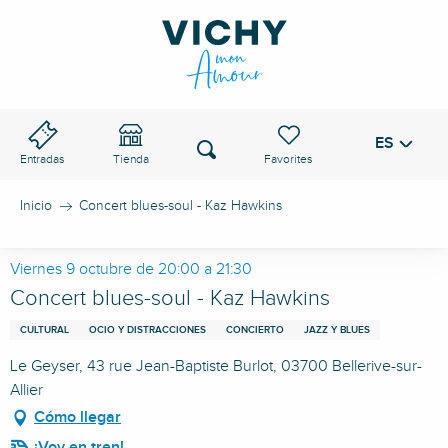
Aller
au
PASO DE VICHY
contenu
principal
ES
Voir les favoris
Buscar
Entradas
Tienda
Inicio
Concert blues-soul - Kaz Hawkins
Viernes 9 octubre de 20:00 a 21:30
Concert blues-soul - Kaz Hawkins
CULTURAL
OCIO Y DISTRACCIONES
CONCIERTO
JAZZ Y BLUES
Le Geyser, 43 rue Jean-Baptiste Burlot, 03700 Bellerive-sur-
Allier
Cómo llegar
¡Voy en tren!