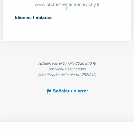
www.orchestreharmonievichy.fr
Idiomas hablados
Idiomas hablados
Actualizado el 07 julio 2026 a 10:16
por Vichy Destinations
(Identificador de la oferta :
7521249
)
Señalar un error