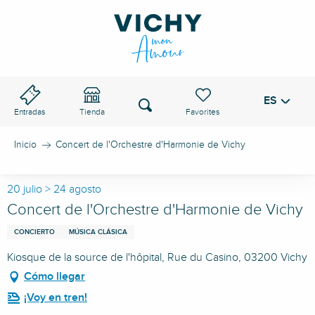
Aller
au
PASO DE VICHY
contenu
principal
ES
Voir les favoris
Buscar
Entradas
Tienda
Inicio
Concert de l'Orchestre d'Harmonie de Vichy
20 julio > 24 agosto
Concert de l'Orchestre d'Harmonie de Vichy
CONCIERTO
MÚSICA CLÁSICA
Kiosque de la source de l'hôpital, Rue du Casino, 03200 Vichy
Cómo llegar
¡Voy en tren!