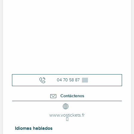
04 70 58 87
▒▒
Contáctenos
www.vostickets.fr
Idiomas hablados
Idiomas hablados