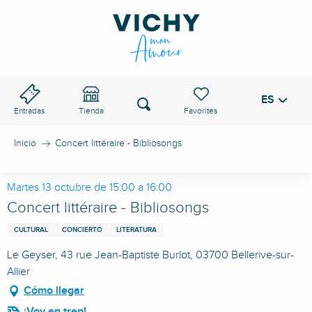
Aller
au
PASO DE VICHY
contenu
principal
ES
Voir les favoris
Buscar
Entradas
Tienda
Inicio
Concert littéraire - Bibliosongs
Martes 13 octubre de 15:00 a 16:00
Concert littéraire - Bibliosongs
CULTURAL
CONCIERTO
LITERATURA
Le Geyser, 43 rue Jean-Baptiste Burlot, 03700 Bellerive-sur-
Allier
Cómo llegar
¡Voy en tren!