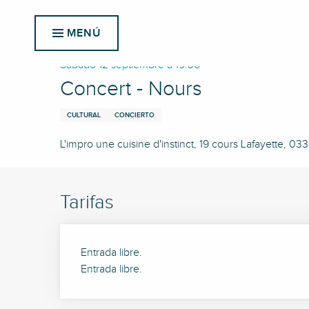
Aller
Inicio
Concert - Nours
au
MENÚ
contenu
principal
Sábado 12 septiembre a 19:00
Concert - Nours
CULTURAL
CONCIERTO
L'impro une cuisine d'instinct, 19 cours Lafayette, 0
Tarifas
Entrada libre.
Entrada libre.