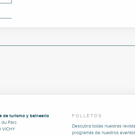
a de turismo y balneario
FOLLETOS
e du Parc
Descubra todas nuestras revista
0 VICHY
programas de nuestros eventos