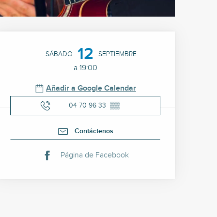
Horarios y datos de cont
12
SÁBADO
SEPTIEMBRE
a 19:00
Añadir a Google Calendar
04 70 96 33
▒▒
Contáctenos
Página de Facebook