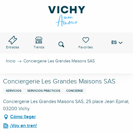
Aller
au
PASO DE VICHY
contenu
principal
ES
Voir les favoris
Buscar
Entradas
Tienda
Inicio
Conciergerie Les Grandes Maisons SAS
Conciergerie Les Grandes Maisons SAS
SERVICIOS
SERVICIOS PRÁCTICOS
CONCIERGE
Conciergerie Les Grandes Maisons SAS, 25 place Jean Epinat,
03200 Vichy
Cómo llegar
¡Voy en tren!