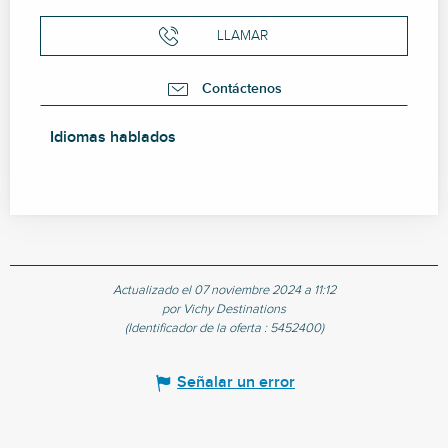
LLAMAR
Contáctenos
Idiomas hablados
Idiomas hablados
Actualizado el 07 noviembre 2024 a 11:12
por Vichy Destinations
(Identificador de la oferta :
5452400
)
Señalar un error