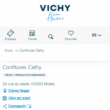
Aller
au
PASO DE VICHY
contenu
principal
ES
Voir les favoris
Buscar
Entradas
Tienda
Inicio
Confitures Cathy
Confitures Cathy
FRUTA Y PRODUCTOS DERIVADOS
20 rue du stade, 03300 Molles
Cómo llegar
¡Voy en tren!
Ajouter aux favoris
Compartir