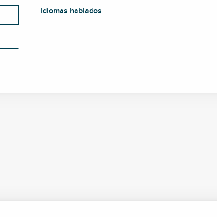
Idiomas hablados
Idiomas hablados