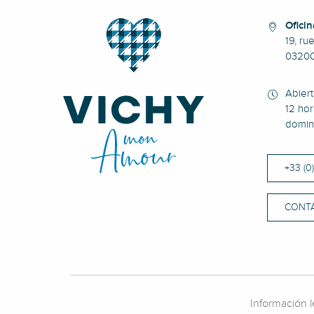
Oficin
19, ru
0320
Abier
12 hor
domin
+33 (0
CONT
Información l