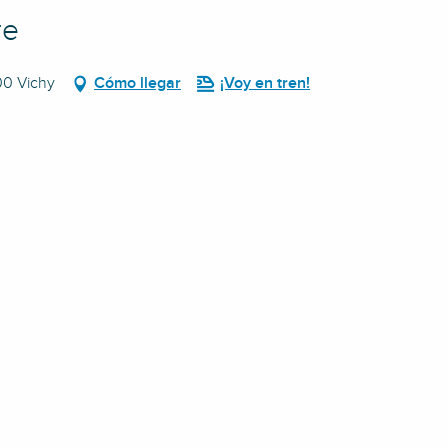
re
00 Vichy
Cómo llegar
¡Voy en tren!