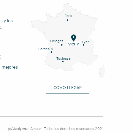
Paris
s y los
.
Limoges
Lyon
VICHY
Bordeaux
S
Toulouse
s mejores
CÓMO LLEGAR
Cookies
(c) Vichy mon Amour - Todos los derechos reservados 2021