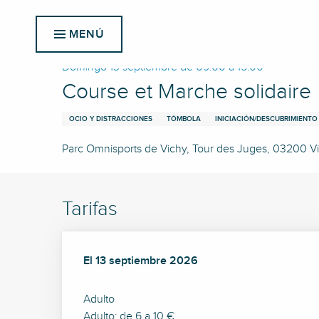
Aller
Inicio
Course et Marche solidaire
au
MENÚ
contenu
principal
Domingo 13 septiembre de 09:00 a 15:00
Course et Marche solidaire
OCIO Y DISTRACCIONES
TÓMBOLA
INICIACIÓN/DESCUBRIMIENTO
Parc Omnisports de Vichy, Tour des Juges, 03200 V
Tarifas
El
El
13 septiembre 2026
13 septiembre 2026
Adulto
Adulto: de 6 a 10 €.