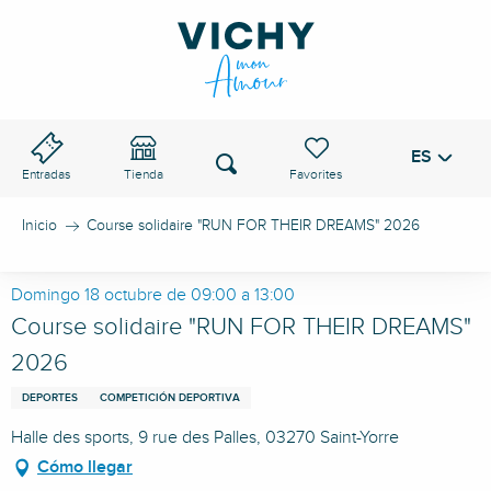
Aller
au
PASO DE VICHY
contenu
principal
ES
Voir les favoris
Buscar
Entradas
Tienda
Inicio
Course solidaire "RUN FOR THEIR DREAMS" 2026
Domingo 18 octubre de 09:00 a 13:00
Course solidaire "RUN FOR THEIR DREAMS"
2026
DEPORTES
COMPETICIÓN DEPORTIVA
Halle des sports, 9 rue des Palles, 03270 Saint-Yorre
Cómo llegar