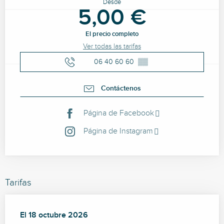
Desde
5,00 €
El precio completo
Ver todas las tarifas
06 40 60 60
▒▒
Contáctenos
Página de Facebook
Página de Instagram
Tarifas
El
El
18 octubre 2026
18 octubre 2026