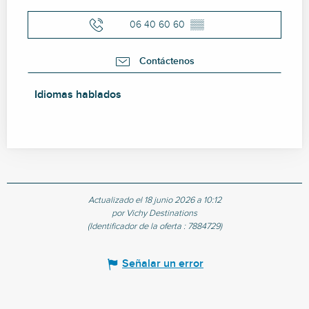
06 40 60 60
▒▒
Contáctenos
Idiomas hablados
Idiomas hablados
Actualizado el 18 junio 2026 a 10:12
por Vichy Destinations
(Identificador de la oferta :
7884729
)
Señalar un error