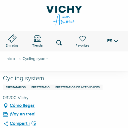
Aller
au
PASO DE VICHY
contenu
principal
ES
Voir les favoris
Buscar
Entradas
Tienda
Inicio
Cycling system
Cycling system
PRESTATARIOS
PRESTATARIO
PRESTATARIOS DE ACTIVIDADES
03200 Vichy
Cómo llegar
¡Voy en tren!
Ajouter aux favoris
Compartir