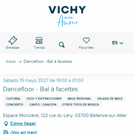
Aller
au
PASO DE VICHY
contenu
principal
ES
Voir les favoris
Buscar
Entradas
Tienda
Inicio
Dancefloor - Bal à facettes
Sábado 15 mayo 2027 de 19:00 a 01:00
Dancefloor - Bal à facettes
CULTURAL
OCIO Y DISTRACCIONES
BAILE REGIONAL
VELADA DE BAILE
CONCIERTO
CANTO / CANCIÓN
OTROS TIPOS DE MÚSICA
Espace Monzière, 122 rue du Léry, 03700 Bellerive-sur-Allier
Cómo llegar
¡Voy en tren!