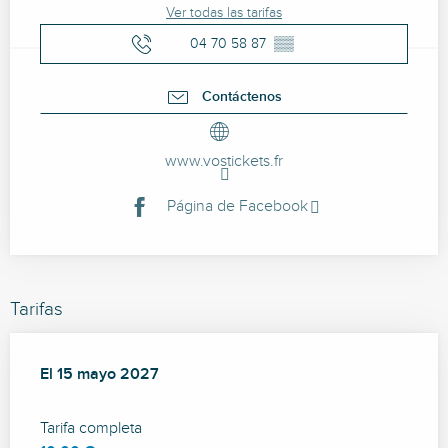
Ver todas las tarifas
04 70 58 87
▒▒
Contáctenos
www.vostickets.fr
Página de Facebook
Tarifas
El
El
15 mayo 2027
15 mayo 2027
Tarifa completa