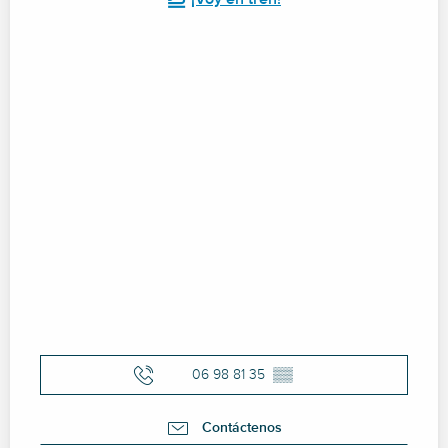
06 98 81 35
▒▒
Contáctenos