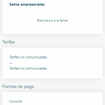
Oferta de prestaciones
Sellos empresariales
Sellos empresariales
Bienvenue à la ferme
Tarifas
Tarifas no comunicadas.
—
Tarifas no comunicadas.
Formas de pago
Consulte