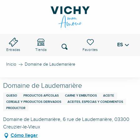
Aller
au
PASO DE VICHY
contenu
principal
ES
Voir les favoris
Buscar
Entradas
Tienda
Inicio
Domaine de Laudemarière
Domaine de Laudemarière
QUESO
PRODUCTOS APÍCOLAS
CARNE Y EMBUTIDOS
ACEITE
CEREALE Y PRODUCTOS DERIVADOS
ACEITES, ESPECIAS Y CONDIMENTOS
PRODUCTOR
Domaine de Laudemarière, 6 rue de Laudemarière, 03300
Creuzier-le-Vieux
Cómo llegar