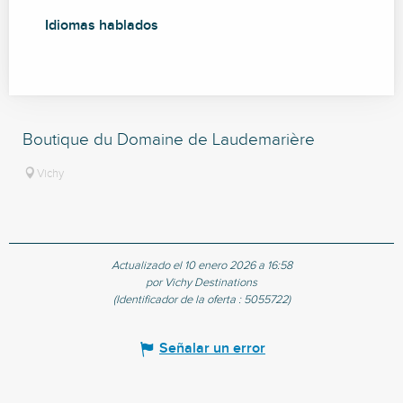
Idiomas hablados
Idiomas hablados
Boutique du Domaine de Laudemarière
Vichy
Actualizado el 10 enero 2026 a 16:58
por Vichy Destinations
(Identificador de la oferta :
5055722
)
Señalar un error